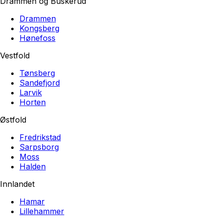
Drammen og Buskerud
Drammen
Kongsberg
Hønefoss
Vestfold
Tønsberg
Sandefjord
Larvik
Horten
Østfold
Fredrikstad
Sarpsborg
Moss
Halden
Innlandet
Hamar
Lillehammer