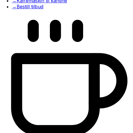
→
Kaffemaskin til kantine
→
Bestill tilbud