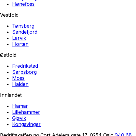
Hønefoss
Vestfold
Tønsberg
Sandefjord
Larvik
Horten
Østfold
Fredrikstad
Sarpsborg
Moss
Halden
Innlandet
Hamar
Lillehammer
Gjøvik
Kongsvinger
Bedriftskaffen.no
·
Cort Adelers gate 17, 0254 Oslo
·
940 68