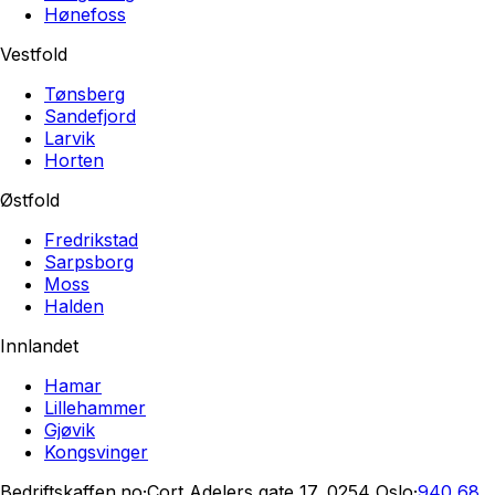
Hønefoss
Vestfold
Tønsberg
Sandefjord
Larvik
Horten
Østfold
Fredrikstad
Sarpsborg
Moss
Halden
Innlandet
Hamar
Lillehammer
Gjøvik
Kongsvinger
Bedriftskaffen.no
·
Cort Adelers gate 17, 0254 Oslo
·
940 68