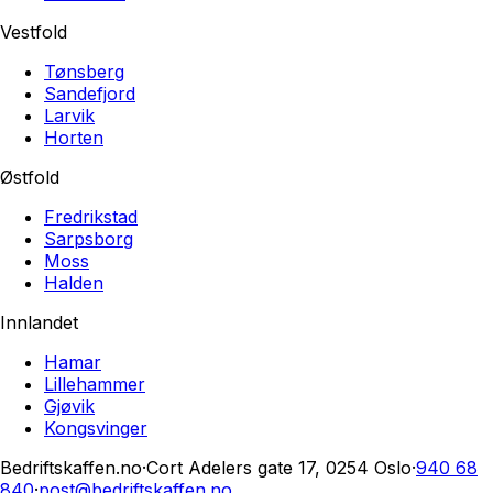
Vestfold
Tønsberg
Sandefjord
Larvik
Horten
Østfold
Fredrikstad
Sarpsborg
Moss
Halden
Innlandet
Hamar
Lillehammer
Gjøvik
Kongsvinger
Bedriftskaffen.no
·
Cort Adelers gate 17, 0254 Oslo
·
940 68
840
·
post@bedriftskaffen.no