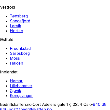
Vestfold
Tønsberg
Sandefjord
Larvik
Horten
Østfold
Fredrikstad
Sarpsborg
Moss
Halden
Innlandet
Hamar
Lillehammer
Gjøvik
Kongsvinger
Bedriftskaffen.no
·
Cort Adelers gate 17, 0254 Oslo
·
940 68
840
·
post@bedriftskaffen.no