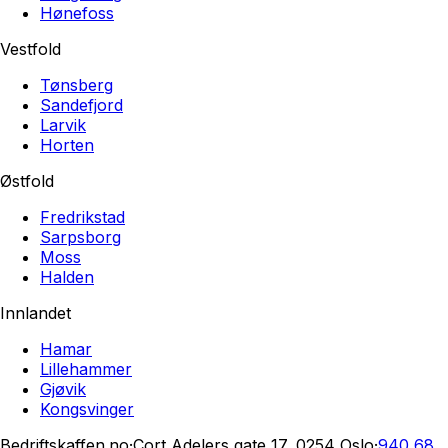
Hønefoss
Vestfold
Tønsberg
Sandefjord
Larvik
Horten
Østfold
Fredrikstad
Sarpsborg
Moss
Halden
Innlandet
Hamar
Lillehammer
Gjøvik
Kongsvinger
Bedriftskaffen.no
·
Cort Adelers gate 17, 0254 Oslo
·
940 68