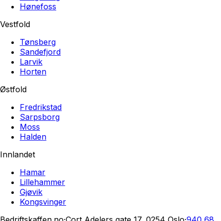
Hønefoss
Vestfold
Tønsberg
Sandefjord
Larvik
Horten
Østfold
Fredrikstad
Sarpsborg
Moss
Halden
Innlandet
Hamar
Lillehammer
Gjøvik
Kongsvinger
Bedriftskaffen.no
·
Cort Adelers gate 17, 0254 Oslo
·
940 68