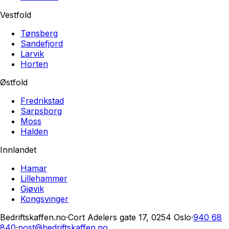
Vestfold
Tønsberg
Sandefjord
Larvik
Horten
Østfold
Fredrikstad
Sarpsborg
Moss
Halden
Innlandet
Hamar
Lillehammer
Gjøvik
Kongsvinger
Bedriftskaffen.no
·
Cort Adelers gate 17, 0254 Oslo
·
940 68
840
·
post@bedriftskaffen.no