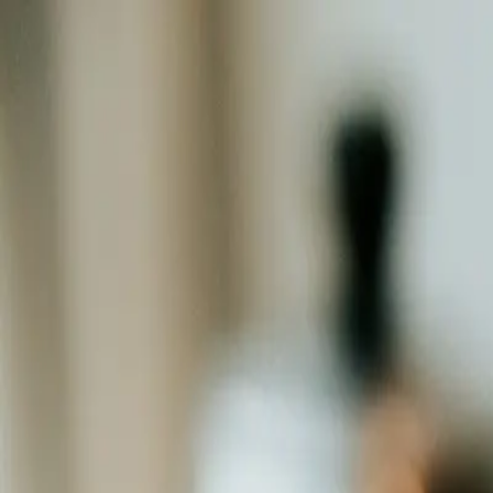
Bedriftskaffen.no
Kaffemaskiner
Vannløsninger