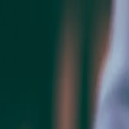
Bedriftskaffen.no
Kaffemaskiner
Vannløsninger