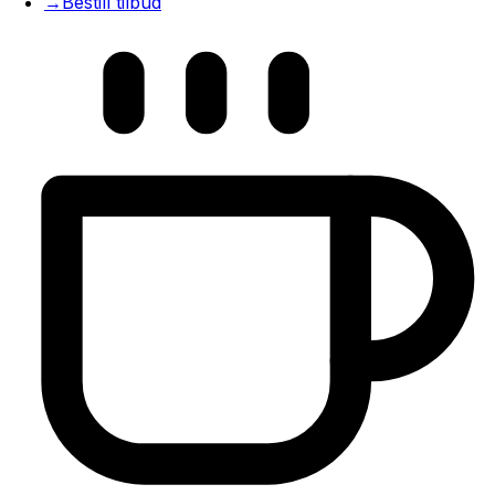
→
Bestill tilbud