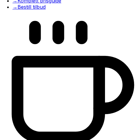
→
Komplett prisguide
→
Bestill tilbud