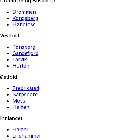
Drammen og Buskerud
Drammen
Kongsberg
Hønefoss
Vestfold
Tønsberg
Sandefjord
Larvik
Horten
Østfold
Fredrikstad
Sarpsborg
Moss
Halden
Innlandet
Hamar
Lillehammer