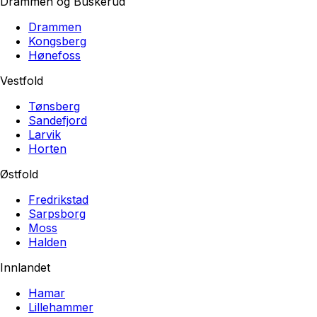
Drammen og Buskerud
Drammen
Kongsberg
Hønefoss
Vestfold
Tønsberg
Sandefjord
Larvik
Horten
Østfold
Fredrikstad
Sarpsborg
Moss
Halden
Innlandet
Hamar
Lillehammer