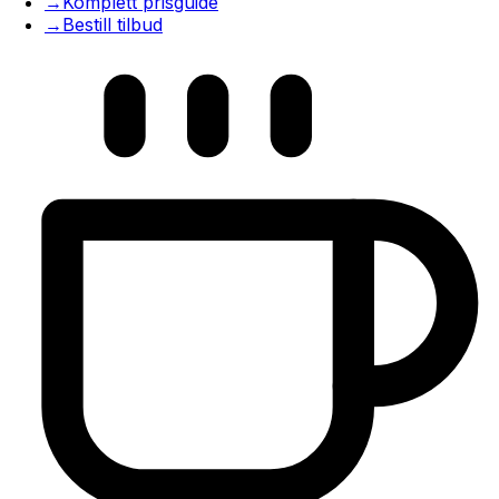
→
Komplett prisguide
→
Bestill tilbud