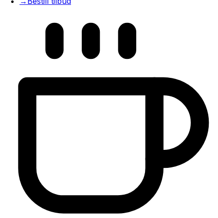
→
Bestill tilbud