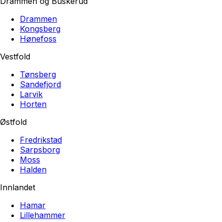
Drammen og Buskerud
Drammen
Kongsberg
Hønefoss
Vestfold
Tønsberg
Sandefjord
Larvik
Horten
Østfold
Fredrikstad
Sarpsborg
Moss
Halden
Innlandet
Hamar
Lillehammer