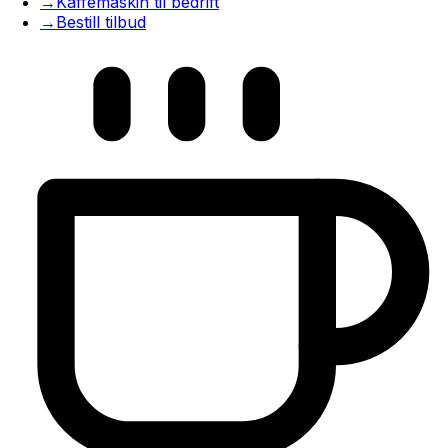
→
Kaffemaskin til bedrift
→
Bestill tilbud