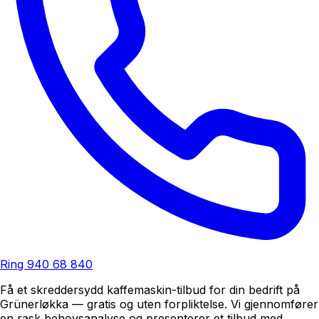
Ring
940 68 840
Få et skreddersydd kaffemaskin-tilbud for din bedrift på
Grünerløkka — gratis og uten forpliktelse. Vi gjennomfører
en rask behovsanalyse og presenterer et tilbud med