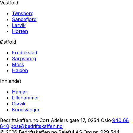
Vestfold
Tønsberg
Sandefjord
Larvik
Horten
Østfold
Fredrikstad
Sarpsborg
Moss
Halden
Innlandet
Hamar
Lillehammer
Gjøvik
Kongsvinger
Bedriftskaffen.no
·
Cort Adelers gate 17, 0254 Oslo
·
940 68
840
·
post@bedriftskaffen.no
© 2026 Bedriftskaffen.no
·
Saleful AS
·
Org.nr.
929 544