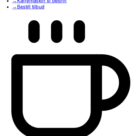
→
Kaffemaskin til bedrift
→
Bestill tilbud