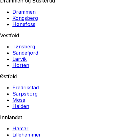
Drammen og Buskerud
Drammen
Kongsberg
Hønefoss
Vestfold
Tønsberg
Sandefjord
Larvik
Horten
Østfold
Fredrikstad
Sarpsborg
Moss
Halden
Innlandet
Hamar
Lillehammer