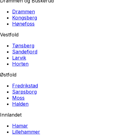
Drammen og Buskerud
Drammen
Kongsberg
Hønefoss
Vestfold
Tønsberg
Sandefjord
Larvik
Horten
Østfold
Fredrikstad
Sarpsborg
Moss
Halden
Innlandet
Hamar
Lillehammer