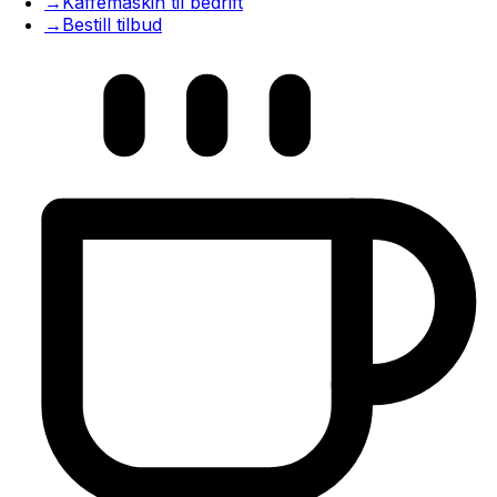
→
Kaffemaskin til bedrift
→
Bestill tilbud