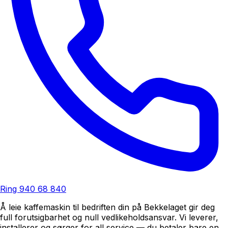
Ring
940 68 840
Å leie kaffemaskin til bedriften din på Bekkelaget gir deg
full forutsigbarhet og null vedlikeholdsansvar. Vi leverer,
installerer og sørger for all service — du betaler bare en