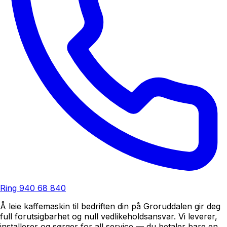
Ring
940 68 840
Å leie kaffemaskin til bedriften din på Groruddalen gir deg
full forutsigbarhet og null vedlikeholdsansvar. Vi leverer,
installerer og sørger for all service — du betaler bare en