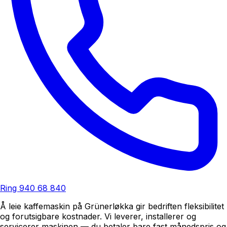
Ring
940 68 840
Å leie kaffemaskin på Grünerløkka gir bedriften fleksibilitet
og forutsigbare kostnader. Vi leverer, installerer og
servicerer maskinen — du betaler bare fast månedspris og