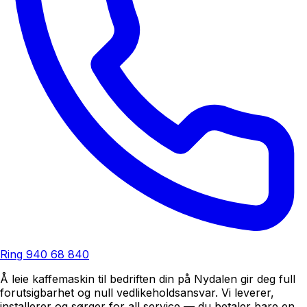
Ring
940 68 840
Å leie kaffemaskin til bedriften din på Nydalen gir deg full
forutsigbarhet og null vedlikeholdsansvar. Vi leverer,
installerer og sørger for all service — du betaler bare en