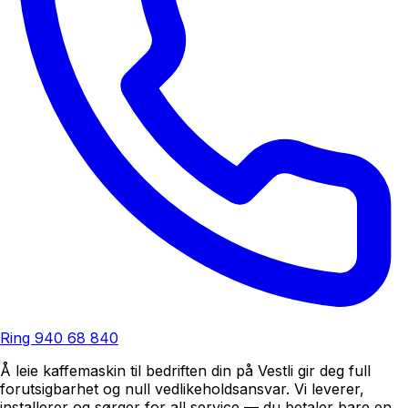
Ring
940 68 840
Å leie kaffemaskin til bedriften din på Vestli gir deg full
forutsigbarhet og null vedlikeholdsansvar. Vi leverer,
installerer og sørger for all service — du betaler bare en