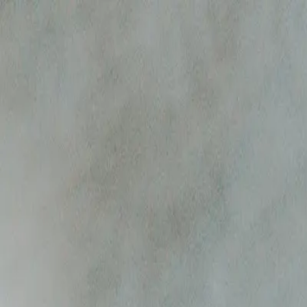
Bedriftskaffen.no
Kaffemaskiner
Vannløsninger