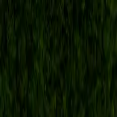
Bedriftskaffen.no
Kaffemaskiner
Vannløsninger