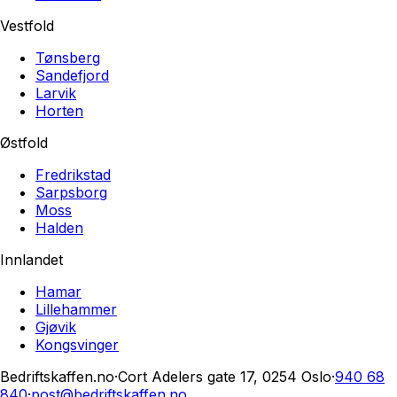
Vestfold
Tønsberg
Sandefjord
Larvik
Horten
Østfold
Fredrikstad
Sarpsborg
Moss
Halden
Innlandet
Hamar
Lillehammer
Gjøvik
Kongsvinger
Bedriftskaffen.no
·
Cort Adelers gate 17, 0254 Oslo
·
940 68
840
·
post@bedriftskaffen.no