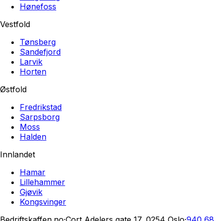
Hønefoss
Vestfold
Tønsberg
Sandefjord
Larvik
Horten
Østfold
Fredrikstad
Sarpsborg
Moss
Halden
Innlandet
Hamar
Lillehammer
Gjøvik
Kongsvinger
Bedriftskaffen.no
·
Cort Adelers gate 17, 0254 Oslo
·
940 68