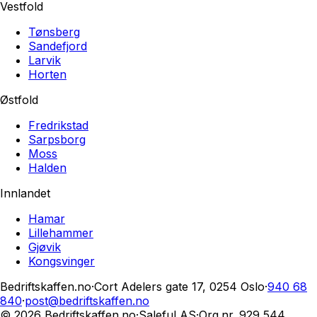
Vestfold
Tønsberg
Sandefjord
Larvik
Horten
Østfold
Fredrikstad
Sarpsborg
Moss
Halden
Innlandet
Hamar
Lillehammer
Gjøvik
Kongsvinger
Bedriftskaffen.no
·
Cort Adelers gate 17, 0254 Oslo
·
940 68
840
·
post@bedriftskaffen.no
© 2026 Bedriftskaffen.no
·
Saleful AS
·
Org.nr.
929 544