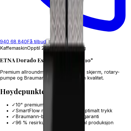
940 68 840
Få tilbud
☰
Kaffemaskin
Opptil 250 kopper per dag
ETNA Dorado Espresso Medium 10"
Premium allroundmaskin med stor 10" skjerm, rotary-
pumpe og Braumann-brygger for jevn kvalitet.
Høydepunkter
✓
10" premium touchskjerm
✓
SmartFlow rotary-pumpe for optimalt trykk
✓
Braumann-brygger med 8 års garanti
✓
96 % resirkulerbar, CO₂-nøytral produksjon