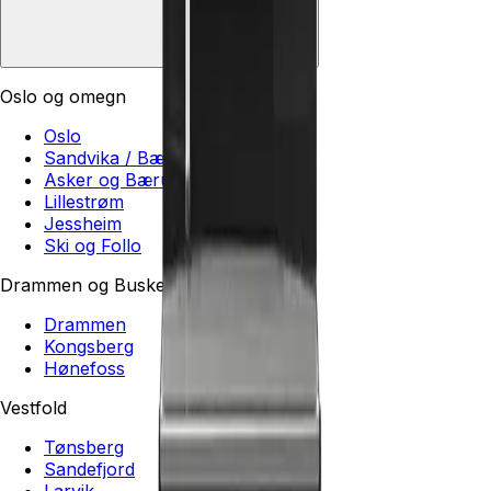
Oslo og omegn
Oslo
Sandvika / Bærum
Asker og Bærum
Lillestrøm
Jessheim
Ski og Follo
Drammen og Buskerud
Drammen
Kongsberg
Hønefoss
Vestfold
Tønsberg
Sandefjord