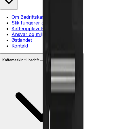
Om Bedriftskaffen
Slik fungerer det
Kaffeopplevelsen
Ansvar og miljø
Østlandet
Kontakt
Kaffemaskin til bedrift — dekker hele Østlandet