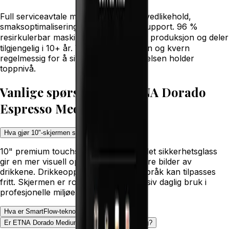
Full serviceavtale med forebyggende vedlikehold,
smaksoptimalisering og rask teknisk support. 96 %
resirkulerbar maskin med CO₂-nøytral produksjon og deler
tilgjengelig i 10+ år. Vi kalibrerer maskin og kvern
regelmessig for å sikre at kaffeopplevelsen holder
toppnivå.
Vanlige spørsmål om
ETNA Dorado
Espresso Medium 10"
Hva gjør 10"-skjermen spesiell?
10" premium touchskjerm i 3 mm herdet sikkerhetsglass
gir en mer visuell opplevelse med større bilder av
drikkene. Drikkeoppskrifter, logo og språk kan tilpasses
fritt. Skjermen er robust nok for intensiv daglig bruk i
profesjonelle miljøer.
Hva er SmartFlow-teknologi?
Er ETNA Dorado Medium 10" et bærekraftig valg?