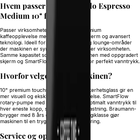
Hvem passer
ETNA Dorado Espresso
Medium 10"
for?
Passer virksomheter som ønsker premium
kaffeopplevelse med stor 10" touchskjerm og avansert
teknologi. Ideell for kontor, hoteller og lounge-områder
der maskinen er synlig og representerer virksomheten.
Samme kapasitet som 7"-versjonen, men med oppgradert
skjerm og SmartFlow rotary-pumpe for perfekt vanntrykk.
Hvorfor velge denne maskinen?
10" premium touchskjerm i herdet sikkerhetsglass gir en
mer visuell og eksklusiv brukeropplevelse. SmartFlow
rotary-pumpe med flowmåler sikrer optimalt vanntrykk til
hver eneste kopp, selv under høy belastning. Braumann-
brygger med 8 års garanti og A+ energiklasse gjør
maskinen til en trygg langsiktig investering.
Service og oppfølging