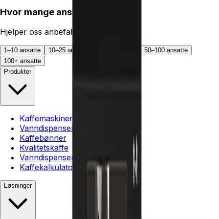
Hvor mange ansatte har dere?
Hjelper oss anbefale riktig maskin.
1–10 ansatte
10–25 ansatte
25–50 ansatte
50–100 ansatte
100+ ansatte
Produkter
Kaffemaskiner
Vanndispensere
Kaffebønner
Kvalitetskaffe
Vanndispenser kontor
Kaffekalkulator
Løsninger