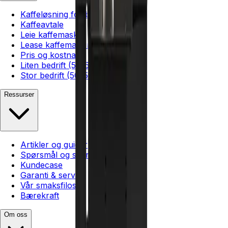
Kaffeløsning for bedrift
Kaffeavtale
Leie kaffemaskin
Lease kaffemaskin
Pris og kostnad
Liten bedrift (5–25)
Stor bedrift (50–500+)
Ressurser
Artikler og guider
Spørsmål og svar
Kundecase
Garanti & service
Vår smaksfilosofi
Bærekraft
Om oss