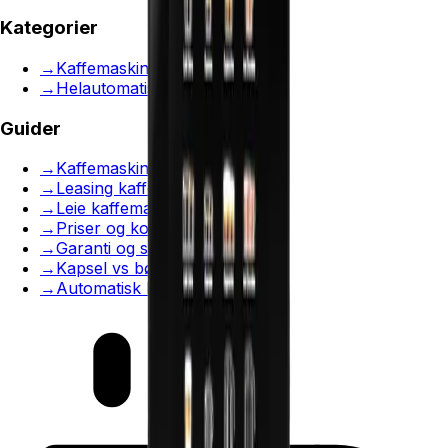
Kategorier
→
Kaffemaskiner med kvern
→
Helautomatisk kaffemaskin
Guider
→
Kaffemaskin til bedrift
→
Leasing kaffemaskin
→
Leie kaffemaskin
→
Priser og kostnader
→
Garanti og service
→
Kapsel vs bønnemaskin
→
Automatisk kaffemaskin